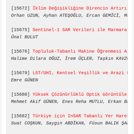
[15672] 
İklim Değişikliğine Direncin Artırılm
Orhan UZUN, Ayhan ATEŞOĞLU, Ercan GEMİCİ, Mus
[15675] 
Sentinel-1 SAR Verileri ile Marmara D
Ünal BULUT
[15676] 
Topluluk-Tabanlı Makine Öğrenmesi Alg
Halime Dilara OĞUZ, İrem ÜÇLER, Taşkın KAVZOĞ
[15679] 
LST/UHI, Kentsel Yeşillik ve Arazi Ku
Emre GÜNEN
[15680] 
Yüksek Çözünürlüklü Optik Görüntüler 
Mehmet Akif GÜNEN, Enes Reha MUTLU, Erkan BEŞ
[15682] 
Türkiye için InSAR Tabanlı Yer Hareke
Suat COŞKUN, Saygın ABDİKAN, Füsun BALIK ŞANL