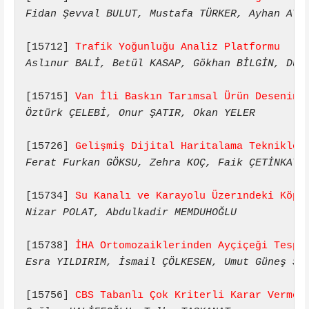
Fidan Şevval BULUT, Mustafa TÜRKER, Ayhan ATE
[15712] 
Trafik Yoğunluğu Analiz Platformu
Aslınur BALİ, Betül KASAP, Gökhan BİLGİN, Dur
[15715] 
Van İli Baskın Tarımsal Ürün Desenini
Öztürk ÇELEBİ, Onur ŞATIR, Okan YELER
[15726] 
Gelişmiş Dijital Haritalama Teknikler
Ferat Furkan GÖKSU, Zehra KOÇ, Faik ÇETİNKAYA
[15734] 
Su Kanalı ve Karayolu Üzerındeki Köpr
Nizar POLAT, Abdulkadir MEMDUHOĞLU
[15738] 
İHA Ortomozaiklerinden Ayçiçeği Tespi
Esra YILDIRIM, İsmail ÇÖLKESEN, Umut Güneş SE
[15756] 
CBS Tabanlı Çok Kriterli Karar Verme 