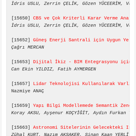
İdris USLU, Zerrin ÇELİK, Gözen YÜCEERİM, Vur
[15650] 
CBS ve Çok Kriterli Karar Verme Anali
İdris USLU, Zerrin ÇELİK, Gözen YÜCEERİM, Vur
[15652] 
Güneş Enerji Santrali için Uygun Yerl
Çağrı MERCAN
[15653] 
Dijital İkiz - BIM Entegrasyonu için 
Can Ekin YILDIZ, Fatih AYMERGEN
[15657] 
Lidar Teknolojisi Kullanılarak Varlık
Nazmiye ANAÇ
[15659] 
Yapı Bilgi Modellemede Semantik Zengi
Koray AKSU, Ayşenur KOÇYİĞİT, Aydın Furkan TE
[15663] 
Astronomi Sitelerinin Gelecekteki Işı
Zühal KURT, Nazım AKSAKER, Sinan Kaan YERLİ, 