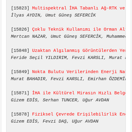
[15823] 
Multispektral İHA Tabanlı Ağ-RTK ve P
İlyas AYDIN, Umut Güneş SEFERCİK
[15826] 
Çoklu Teknik Kullanımı ile Orman Altı
Mertcan NAZAR, Umut Güneş SEFERCİK, Muhammed 
[15848] 
Uzaktan Algılanmış Görüntülerden Yeni
Feride Seçil YILDIRIM, Fevzi KARSLI, Murat BA
[15849] 
Nokta Bulutu Verilerinden Enerji Naki
Murat BAHADIR, Fevzi KARSLI, Emirhan ÖZDEMİR,
[15871] 
İHA ile Kültürel Mirasın Hızlı Belgel
Gizem EDİS, Serhan TUNCER, Uğur AVDAN
[15878] 
Fiziksel Çevrede Erişilebilirlik Enge
Gizem EDİS, Fevzi DAŞ, Uğur AVDAN