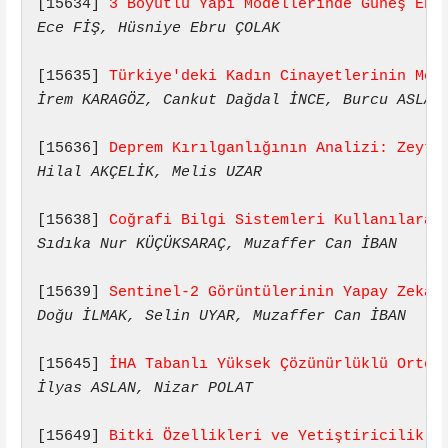
[15634] 
3 Boyutlu Yapı Modellerinde Güneş Ene
Ece FİŞ, Hüsniye Ebru ÇOLAK
[15635] 
Türkiye'deki Kadın Cinayetlerinin Mek
İrem KARAGÖZ, Cankut Dağdal İNCE, Burcu ASLAN
[15636] 
Deprem Kırılganlığının Analizi: Zeyti
Hilal AKÇELİK, Melis UZAR
[15638] 
Coğrafi Bilgi Sistemleri Kullanılarak
Sıdıka Nur KÜÇÜKSARAÇ, Muzaffer Can İBAN
[15639] 
Sentinel-2 Görüntülerinin Yapay Zeka 
Doğu İLMAK, Selin UYAR, Muzaffer Can İBAN
[15645] 
İHA Tabanlı Yüksek Çözünürlüklü Ortof
İlyas ASLAN, Nizar POLAT
[15649] 
Bitki Özellikleri ve Yetiştiricilik U