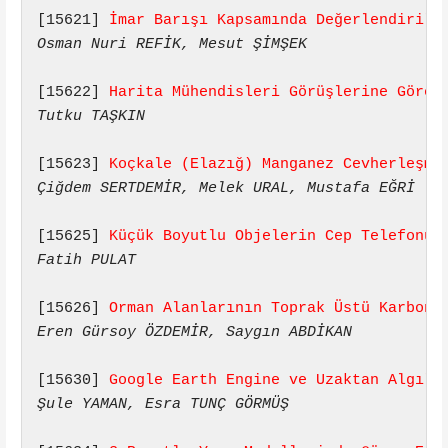
[15621] 
İmar Barışı Kapsamında Değerlendirile
Osman Nuri REFİK, Mesut ŞİMŞEK
[15622] 
Harita Mühendisleri Görüşlerine Göre 
Tutku TAŞKIN
[15623] 
Koçkale (Elazığ) Manganez Cevherleşme
Çiğdem SERTDEMİR, Melek URAL, Mustafa EĞRİ
[15625] 
Küçük Boyutlu Objelerin Cep Telefonu 
Fatih PULAT
[15626] 
Orman Alanlarının Toprak Üstü Karbon 
Eren Gürsoy ÖZDEMİR, Saygın ABDİKAN
[15630] 
Google Earth Engine ve Uzaktan Algıla
Şule YAMAN, Esra TUNÇ GÖRMÜŞ