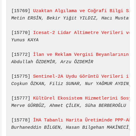
[15769] 
Uzaktan Algılama ve Coğrafi Bilgi Sis
Metin ERSİN, Bekir Yiğit YILDIZ, Hacı Mustafa
[15770] 
Icesat-2 Lidar Altimetre Verileri ve 
Yunus KAYA
[15772] 
İlan ve Reklam Vergisi Beyanlarının D
Abdullah ÖZDEMİR, Arzu ÖZDEMİR
[15775] 
Sentinel-2A Uydu Görüntü Verileri ile
Coşkun ÖZKAN, Filiz SUNAR, Nur YAĞMUR AYDIN, 
[15777] 
Kültürel Ekosistem Hizmetlerini Sosya
Merve GÜRBÜZ, Ahmet ÇİLEK, Süha BERBEROĞLU
[15778] 
İHA Tabanlı Harita Üretiminde PPP-AR 
Burhaneddin BİLGEN, Hasan Bilgehan MAKİNECİ, 