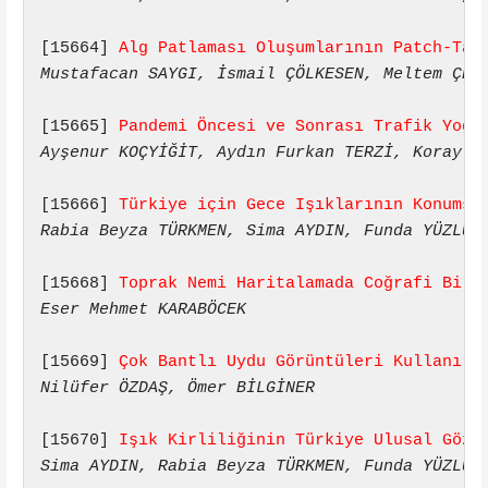
[15664] 
Alg Patlaması Oluşumlarının Patch-Tab
Mustafacan SAYGI, İsmail ÇÖLKESEN, Meltem ÇEL
[15665] 
Pandemi Öncesi ve Sonrası Trafik Yoğu
Ayşenur KOÇYİĞİT, Aydın Furkan TERZİ, Koray A
[15666] 
Türkiye için Gece Işıklarının Konumsa
Rabia Beyza TÜRKMEN, Sima AYDIN, Funda YÜZLÜK
[15668] 
Toprak Nemi Haritalamada Coğrafi Bilg
Eser Mehmet KARABÖCEK
[15669] 
Çok Bantlı Uydu Görüntüleri Kullanıla
Nilüfer ÖZDAŞ, Ömer BİLGİNER
[15670] 
Işık Kirliliğinin Türkiye Ulusal Gözl
Sima AYDIN, Rabia Beyza TÜRKMEN, Funda YÜZLÜK