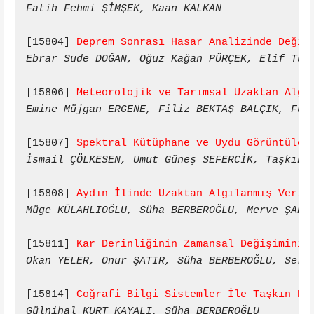
Fatih Fehmi ŞİMŞEK, Kaan KALKAN
[15804] 
Deprem Sonrası Hasar Analizinde Değiş
Ebrar Sude DOĞAN, Oğuz Kağan PÜRÇEK, Elif Tuğ
[15806] 
Meteorolojik ve Tarımsal Uzaktan Algı
Emine Müjgan ERGENE, Filiz BEKTAŞ BALÇIK, Füs
[15807] 
Spektral Kütüphane ve Uydu Görüntüler
İsmail ÇÖLKESEN, Umut Güneş SEFERCİK, Taşkın 
[15808] 
Aydın İlinde Uzaktan Algılanmış Veril
Müge KÜLAHLIOĞLU, Süha BERBEROĞLU, Merve ŞAHİ
[15811] 
Kar Derinliğinin Zamansal Değişiminin
Okan YELER, Onur ŞATIR, Süha BERBEROĞLU, Serk
[15814] 
Coğrafi Bilgi Sistemler İle Taşkın Ri
Gülnihal KURT KAYALI, Süha BERBEROĞLU