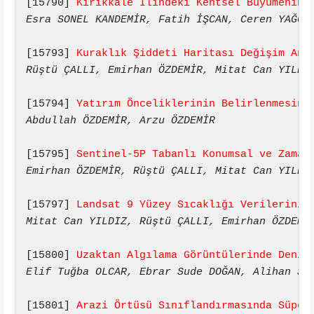
[15790] 
Kırıkkale İlindeki Kentsel Büyümenin 
Esra SONEL KANDEMİR, Fatih İŞCAN, Ceren YAĞCI
[15793] 
Kuraklık Şiddeti Haritası Değişim Ana
Rüştü ÇALLI, Emirhan ÖZDEMİR, Mitat Can YILDI
[15794] 
Yatırım Önceliklerinin Belirlenmesind
Abdullah ÖZDEMİR, Arzu ÖZDEMİR
[15795] 
Sentinel-5P Tabanlı Konumsal ve Zaman
Emirhan ÖZDEMİR, Rüştü ÇALLI, Mitat Can YILDI
[15797] 
Landsat 9 Yüzey Sıcaklığı Verilerinin
Mitat Can YILDIZ, Rüştü ÇALLI, Emirhan ÖZDEMİ
[15800] 
Uzaktan Algılama Görüntülerinde Deniz
Elif Tuğba OLCAR, Ebrar Sude DOĞAN, Alihan SA
[15801] 
Arazi Örtüsü Sınıflandırmasında Süper