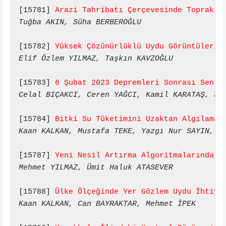
[15781] 
Arazi Tahribatı Çerçevesinde Toprak O
Tuğba AKIN, Süha BERBEROĞLU
[15782] 
Yüksek Çözünürlüklü Uydu Görüntülerin
Elif Özlem YILMAZ, Taşkın KAVZOĞLU
[15783] 
6 Şubat 2023 Depremleri Sonrası Senti
Celal BIÇAKCI, Ceren YAĞCI, Kamil KARATAŞ, Se
[15784] 
Bitki Su Tüketimini Uzaktan Algılama 
Kaan KALKAN, Mustafa TEKE, Yazgı Nur SAYIN, F
[15787] 
Yeni Nesil Artırma Algoritmalarında H
Mehmet YILMAZ, Ümit Haluk ATASEVER
[15788] 
Ülke Ölçeğinde Yer Gözlem Uydu İhtiya
Kaan KALKAN, Can BAYRAKTAR, Mehmet İPEK