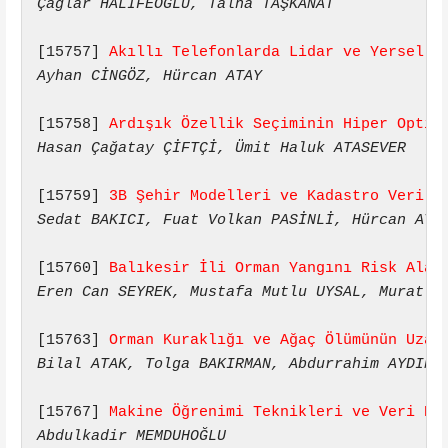
Çağlar HALİFEOĞLU, Talha TAŞKANAT
[15757] 
Akıllı Telefonlarda Lidar ve Yersel F
Ayhan CİNGÖZ, Hürcan ATAY
[15758] 
Ardışık Özellik Seçiminin Hiper Optim
Hasan Çağatay ÇİFTÇİ, Ümit Haluk ATASEVER
[15759] 
3B Şehir Modelleri ve Kadastro Veri Ü
Sedat BAKICI, Fuat Volkan PASİNLİ, Hürcan ATA
[15760] 
Balıkesir İli Orman Yangını Risk Alan
Eren Can SEYREK, Mustafa Mutlu UYSAL, Murat U
[15763] 
Orman Kuraklığı ve Ağaç Ölümünün Uzak
Bilal ATAK, Tolga BAKIRMAN, Abdurrahim AYDIN,
[15767] 
Makine Öğrenimi Teknikleri ve Veri Bi
Abdulkadir MEMDUHOĞLU