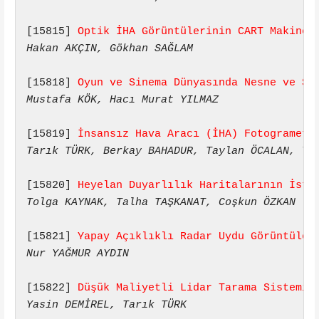
[15815] 
Optik İHA Görüntülerinin CART Makine 
Hakan AKÇIN, Gökhan SAĞLAM
[15818] 
Oyun ve Sinema Dünyasında Nesne ve Sa
Mustafa KÖK, Hacı Murat YILMAZ
[15819] 
İnsansız Hava Aracı (İHA) Fotogrametr
Tarık TÜRK, Berkay BAHADUR, Taylan ÖCALAN, Ya
[15820] 
Heyelan Duyarlılık Haritalarının İsta
Tolga KAYNAK, Talha TAŞKANAT, Coşkun ÖZKAN
[15821] 
Yapay Açıklıklı Radar Uydu Görüntüler
Nur YAĞMUR AYDIN
[15822] 
Düşük Maliyetli Lidar Tarama Sistemi 
Yasin DEMİREL, Tarık TÜRK