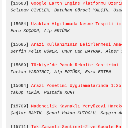
[15683] 
Google Earth Engine Platformu Üzerind
Selinay CİVELEK, Batuhan Görsel YALÇIN, Osman
[15684] 
Uzaktan Algılamada Nesne Tespiti için
Ebru KOÇDOR, Alp ERTÜRK
[15685] 
Arazi Kullanımının Belirlenmesi Amacı
Berfin Pelin GÜNER, Onur Can BAYRAK, Alper ŞE
[15689] 
Türkiye’de Pamuk Rekolte Kestirimi iç
Furkan YARDIMCI, Alp ERTÜRK, Esra ERTEN
[15694] 
Arazi Yönetimi Uygulamalarında 1:25.0
Yakup TEKİN, Mustafa KURT
[15709] 
Madencilik Kaynaklı Yeryüzeyi Hareket
Çağlar BAYIK, Şenol Hakan KUTOĞLU, Saygın ABD
[15711] 
Tek Zamanlı Sentinel-2 ve Google Eart