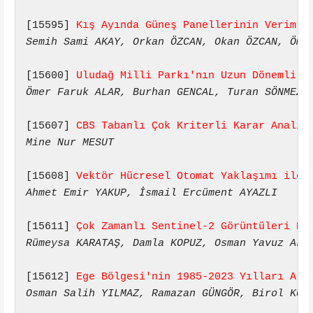
[15595] 
Kış Ayında Güneş Panellerinin Verimli
Semih Sami AKAY, Orkan ÖZCAN, Okan ÖZCAN, Öme
[15600] 
Uludağ Milli Parkı'nın Uzun Dönemli (
Ömer Faruk ALAR, Burhan GENCAL, Turan SÖNMEZ,
[15607] 
CBS Tabanlı Çok Kriterli Karar Analiz
Mine Nur MESUT
[15608] 
Vektör Hücresel Otomat Yaklaşımı ile 
Ahmet Emir YAKUP, İsmail Ercüment AYAZLI
[15611] 
Çok Zamanlı Sentinel-2 Görüntüleri Ku
Rümeysa KARATAŞ, Damla KOPUZ, Osman Yavuz ALT
[15612] 
Ege Bölgesi'nin 1985-2023 Yılları Ara
Osman Salih YILMAZ, Ramazan GÜNGÖR, Birol KUR